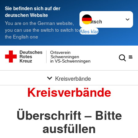
Sie befinden sich auf der
Sprache wechseln zu
deutschen Website
You are on the German website,
you can use the switch to switch to
Alles klar
the English one
Ortsverein
Schwenningen
in VS-Schwenningen
Kreisverbände
Kreisverbände
Überschrift – Bitte
ausfüllen