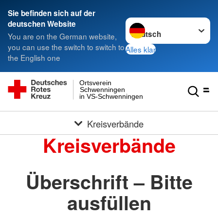
Sie befinden sich auf der
Sprache wechseln zu
deutschen Website
You are on the German website,
you can use the switch to switch to
Alles klar
the English one
Ortsverein
Schwenningen
in VS-Schwenningen
Kreisverbände
Kreisverbände
Überschrift – Bitte
ausfüllen