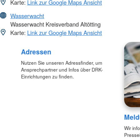
Karte:
Link zur Google Maps Ansicht
Wasserwacht
Wasserwacht Kreisverband Altötting
Karte:
Link zur Google Maps Ansicht
Adressen
Nutzen Sie unseren Adressfinder, um
Ansprechpartner und Infos über DRK-
Einrichtungen zu finden.
Meld
Wir inf
Pressei