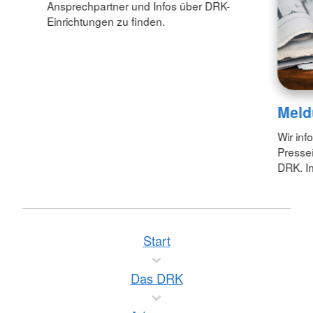
Ansprechpartner und Infos über DRK-
Einrichtungen zu finden.
Meld
Wir inf
Pressei
DRK. In
Start
Das DRK