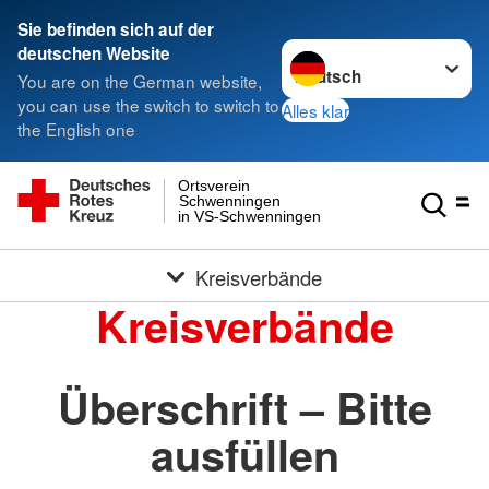
Sie befinden sich auf der
Sprache wechseln zu
deutschen Website
You are on the German website,
you can use the switch to switch to
Alles klar
the English one
Ortsverein
Schwenningen
in VS-Schwenningen
Kreisverbände
Kreisverbände
Überschrift – Bitte
ausfüllen