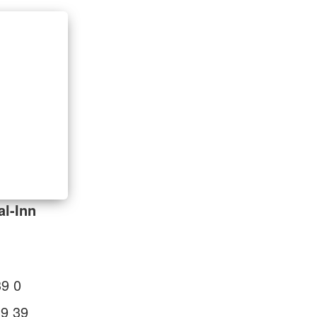
al-Inn
39 0
39 39