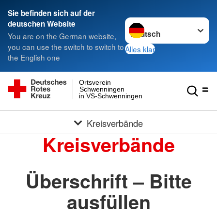
Sie befinden sich auf der
Sprache wechseln zu
deutschen Website
You are on the German website,
you can use the switch to switch to
Alles klar
the English one
Ortsverein
Schwenningen
in VS-Schwenningen
Kreisverbände
Kreisverbände
Überschrift – Bitte
ausfüllen