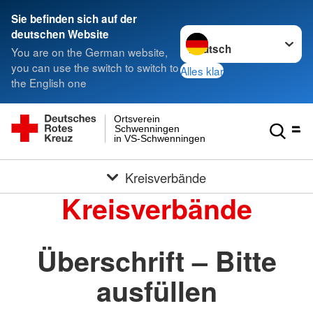
Sie befinden sich auf der
Sprache wechseln zu
deutschen Website
You are on the German website,
you can use the switch to switch to
Alles klar
the English one
Ortsverein
Schwenningen
in VS-Schwenningen
Kreisverbände
Kreisverbände
Überschrift – Bitte
ausfüllen