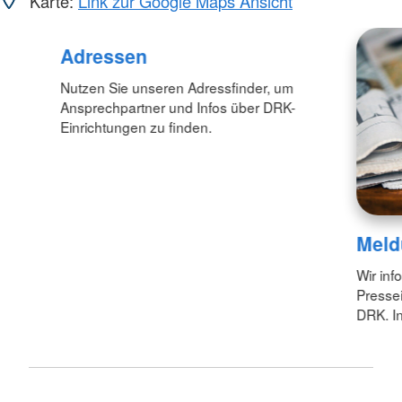
Karte:
Link zur Google Maps Ansicht
Adressen
Nutzen Sie unseren Adressfinder, um
Ansprechpartner und Infos über DRK-
Einrichtungen zu finden.
Meld
Wir inf
Pressei
DRK. In