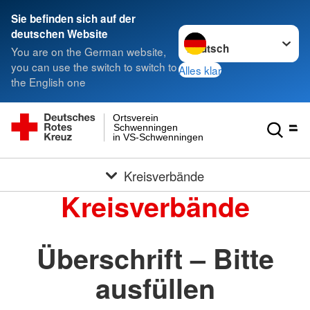
Sie befinden sich auf der
Sprache wechseln zu
deutschen Website
You are on the German website,
you can use the switch to switch to
Alles klar
the English one
Ortsverein
Schwenningen
in VS-Schwenningen
Kreisverbände
Kreisverbände
Überschrift – Bitte
ausfüllen