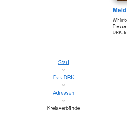
Meld
Wir inf
Pressei
DRK. In
Start
Das DRK
Adressen
Kreisverbände