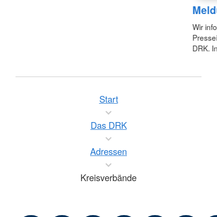
Meld
Wir inf
Pressei
DRK. In
Start
Das DRK
Adressen
Kreisverbände