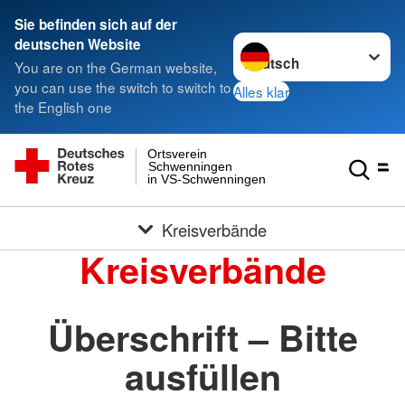
Sie befinden sich auf der
Sprache wechseln zu
deutschen Website
You are on the German website,
you can use the switch to switch to
Alles klar
the English one
Ortsverein
Schwenningen
in VS-Schwenningen
Kreisverbände
Kreisverbände
Überschrift – Bitte
ausfüllen