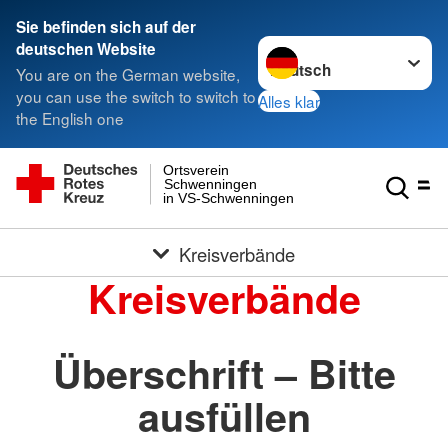
Sie befinden sich auf der
Sprache wechseln zu
deutschen Website
You are on the German website,
you can use the switch to switch to
Alles klar
the English one
Ortsverein
Schwenningen
in VS-Schwenningen
Kreisverbände
Kreisverbände
Überschrift – Bitte
ausfüllen