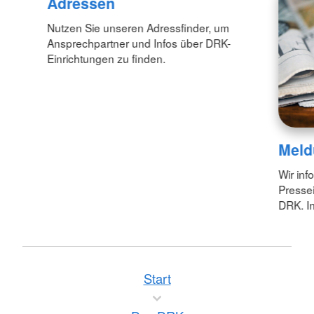
Adressen
Nutzen Sie unseren Adressfinder, um
Ansprechpartner und Infos über DRK-
Einrichtungen zu finden.
Meld
Wir inf
Pressei
DRK. In
Start