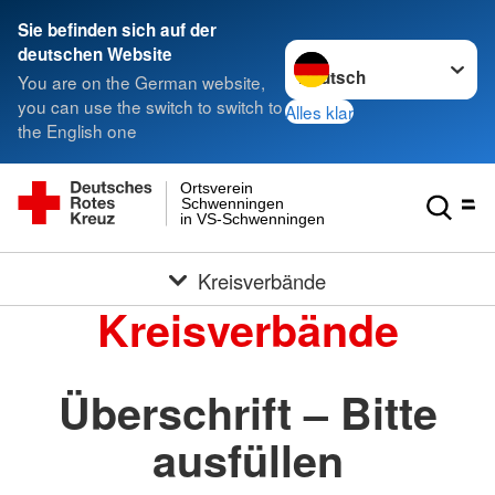
Sie befinden sich auf der
Sprache wechseln zu
deutschen Website
You are on the German website,
you can use the switch to switch to
Alles klar
the English one
Ortsverein
Schwenningen
in VS-Schwenningen
Kreisverbände
Kreisverbände
Überschrift – Bitte
ausfüllen