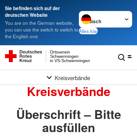
Sie befinden sich auf der
Sprache wechseln zu
deutschen Website
You are on the German website,
you can use the switch to switch to
Alles klar
the English one
Ortsverein
Schwenningen
in VS-Schwenningen
Kreisverbände
Kreisverbände
Überschrift – Bitte
ausfüllen