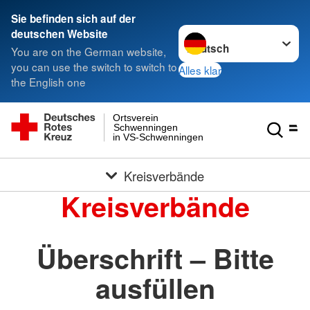
Sie befinden sich auf der
Sprache wechseln zu
deutschen Website
You are on the German website,
you can use the switch to switch to
Alles klar
the English one
Ortsverein
Schwenningen
in VS-Schwenningen
Kreisverbände
Kreisverbände
Überschrift – Bitte
ausfüllen