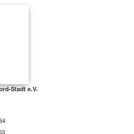
rd-Stadt e.V.
84
53