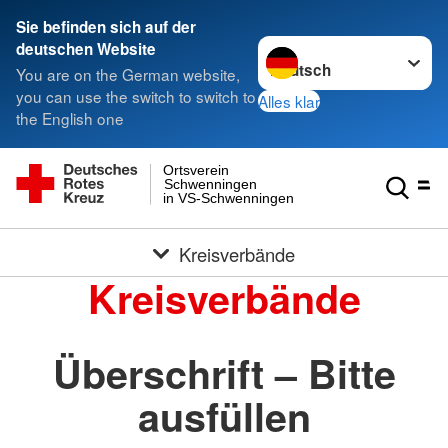
Sie befinden sich auf der
Sprache wechseln zu
deutschen Website
You are on the German website,
you can use the switch to switch to
Alles klar
the English one
Ortsverein
Schwenningen
in VS-Schwenningen
Kreisverbände
Kreisverbände
Überschrift – Bitte
ausfüllen