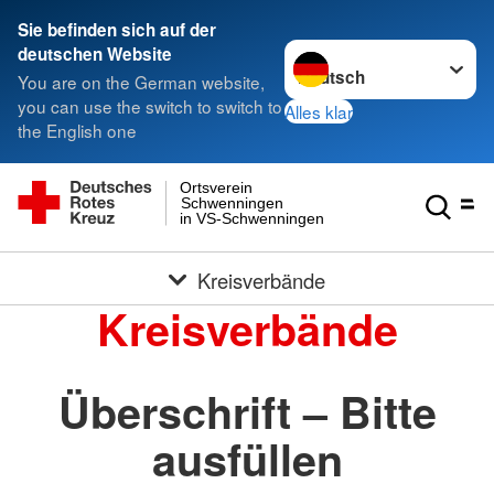
Sie befinden sich auf der
Sprache wechseln zu
deutschen Website
You are on the German website,
you can use the switch to switch to
Alles klar
the English one
Ortsverein
Schwenningen
in VS-Schwenningen
Kreisverbände
Kreisverbände
Überschrift – Bitte
ausfüllen