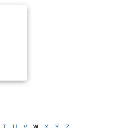
T
U
V
W
X
Y
Z