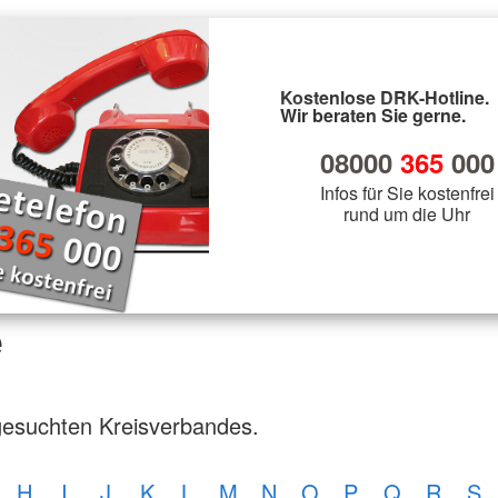
Kostenlose DRK-Hotline.
Wir beraten Sie gerne.
08000
365
000
Infos für Sie kostenfrei
rund um die Uhr
e
gesuchten Kreisverbandes.
H
I
J
K
L
M
N
O
P
Q
R
S