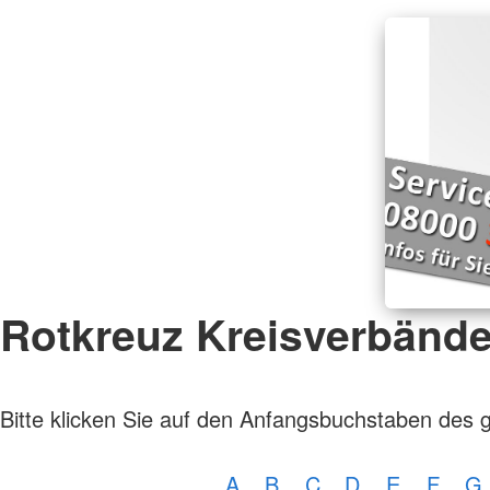
Rotkreuz Kreisverbänd
Bitte klicken Sie auf den Anfangsbuchstaben des 
A
B
C
D
E
F
G