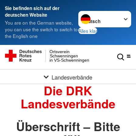
Sie befinden sich auf der
Sprache wechseln zu
deutschen Website
You are on the German website,
you can use the switch to switch to
Alles klar
the English one
Ortsverein
Schwenningen
in VS-Schwenningen
Landesverbände
Die DRK
Landesverbände
Überschrift – Bitte