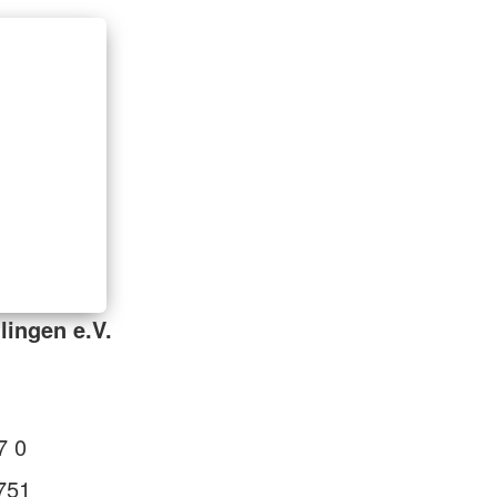
lingen e.V.
7 0
751