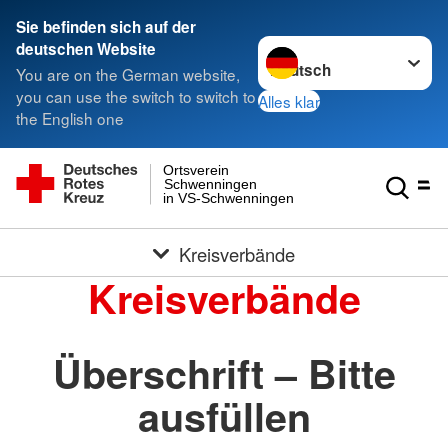
Sie befinden sich auf der
Sprache wechseln zu
deutschen Website
You are on the German website,
you can use the switch to switch to
Alles klar
the English one
Ortsverein
Schwenningen
in VS-Schwenningen
Kreisverbände
Kreisverbände
Überschrift – Bitte
ausfüllen