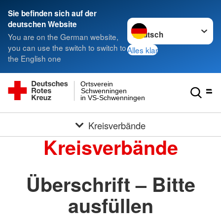
Sie befinden sich auf der
Sprache wechseln zu
deutschen Website
You are on the German website,
you can use the switch to switch to
Alles klar
the English one
Ortsverein
Schwenningen
in VS-Schwenningen
Kreisverbände
Kreisverbände
Überschrift – Bitte
ausfüllen