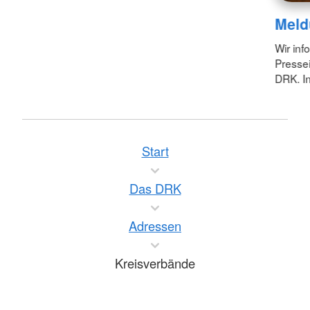
Meld
Wir inf
Pressei
DRK. In
Start
Das DRK
Adressen
Kreisverbände