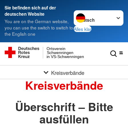
Sie befinden sich auf der
Sprache wechseln zu
deutschen Website
You are on the German website,
you can use the switch to switch to
Alles klar
the English one
Ortsverein
Schwenningen
in VS-Schwenningen
Kreisverbände
Kreisverbände
Überschrift – Bitte
ausfüllen