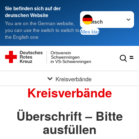
Sie befinden sich auf der
Sprache wechseln zu
deutschen Website
You are on the German website,
you can use the switch to switch to
Alles klar
the English one
Ortsverein
Schwenningen
in VS-Schwenningen
Kreisverbände
Kreisverbände
Überschrift – Bitte
ausfüllen