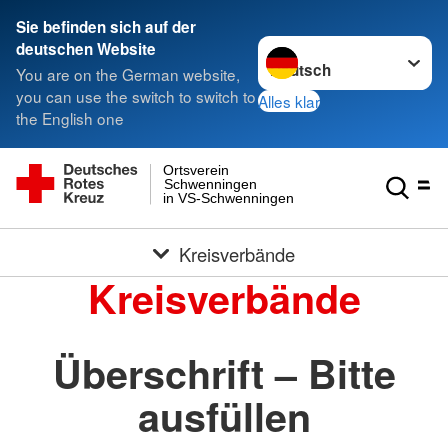
Sie befinden sich auf der
Sprache wechseln zu
deutschen Website
You are on the German website,
you can use the switch to switch to
Alles klar
the English one
Ortsverein
Schwenningen
in VS-Schwenningen
Kreisverbände
Kreisverbände
Überschrift – Bitte
ausfüllen