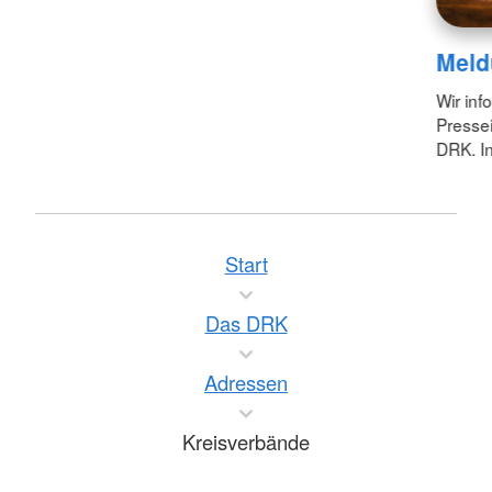
Meld
Wir inf
Pressei
DRK. In
Start
Das DRK
Adressen
Kreisverbände