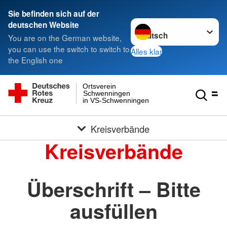
Sie befinden sich auf der
Sprache wechseln zu
deutschen Website
You are on the German website,
you can use the switch to switch to
Alles klar
the English one
Ortsverein
Schwenningen
in VS-Schwenningen
Kreisverbände
Kreisverbände
Überschrift – Bitte
ausfüllen