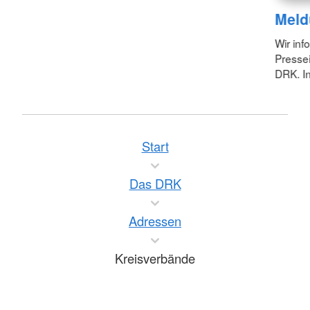
Meld
Wir inf
Pressei
DRK. In
Start
Das DRK
Adressen
Kreisverbände