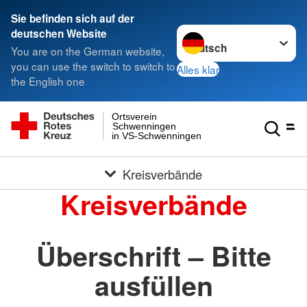
Sie befinden sich auf der
Sprache wechseln zu
deutschen Website
You are on the German website,
you can use the switch to switch to
Alles klar
the English one
Ortsverein
Schwenningen
in VS-Schwenningen
Kreisverbände
Kreisverbände
Überschrift – Bitte
ausfüllen