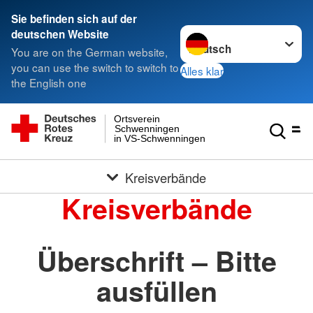
Sie befinden sich auf der
Sprache wechseln zu
deutschen Website
You are on the German website,
you can use the switch to switch to
Alles klar
the English one
Ortsverein
Schwenningen
in VS-Schwenningen
Kreisverbände
Kreisverbände
Überschrift – Bitte
ausfüllen