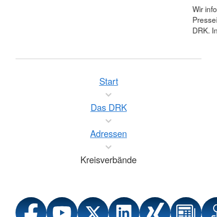
Wir inf
Pressei
DRK. In
Start
Das DRK
Adressen
Kreisverbände