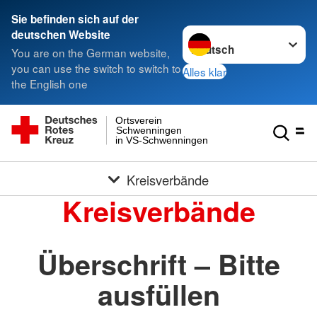
Sie befinden sich auf der
Sprache wechseln zu
deutschen Website
You are on the German website,
you can use the switch to switch to
Alles klar
the English one
Ortsverein
Schwenningen
in VS-Schwenningen
Kreisverbände
Kreisverbände
Überschrift – Bitte
ausfüllen