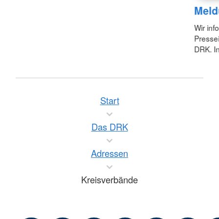
Meld
Wir inf
Pressei
DRK. In
Start
Das DRK
Adressen
Kreisverbände