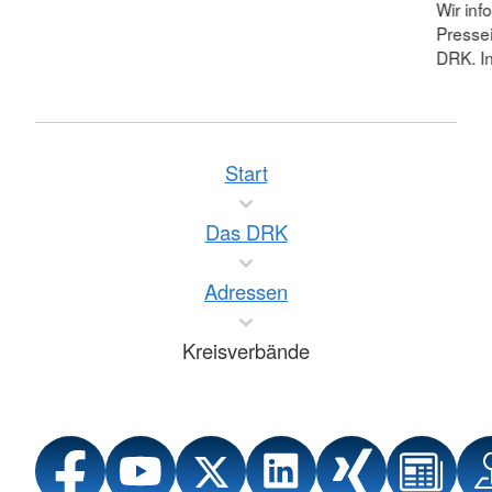
Wir inf
Pressei
DRK. In
Start
Das DRK
Adressen
Kreisverbände