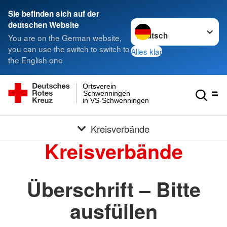
Sie befinden sich auf der
Sprache wechseln zu
deutschen Website
You are on the German website,
you can use the switch to switch to
Alles klar
the English one
Ortsverein
Schwenningen
in VS-Schwenningen
Kreisverbände
Kreisverbände
Überschrift – Bitte
ausfüllen