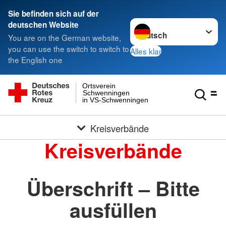
Sie befinden sich auf der
Sprache wechseln zu
deutschen Website
You are on the German website,
you can use the switch to switch to
Alles klar
the English one
Ortsverein
Schwenningen
in VS-Schwenningen
Kreisverbände
Kreisverbände
Überschrift – Bitte
ausfüllen