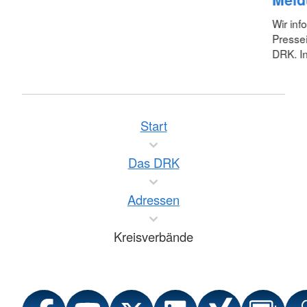
Wir inf
Pressei
DRK. In
Start
Das DRK
Adressen
Kreisverbände