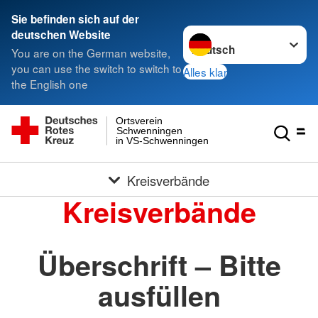
Sie befinden sich auf der
Sprache wechseln zu
deutschen Website
You are on the German website,
you can use the switch to switch to
Alles klar
the English one
Ortsverein
Schwenningen
in VS-Schwenningen
Kreisverbände
Kreisverbände
Überschrift – Bitte
ausfüllen