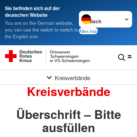
Sie befinden sich auf der
Sprache wechseln zu
deutschen Website
You are on the German website,
you can use the switch to switch to
Alles klar
the English one
Ortsverein
Schwenningen
in VS-Schwenningen
Kreisverbände
Kreisverbände
Überschrift – Bitte
ausfüllen