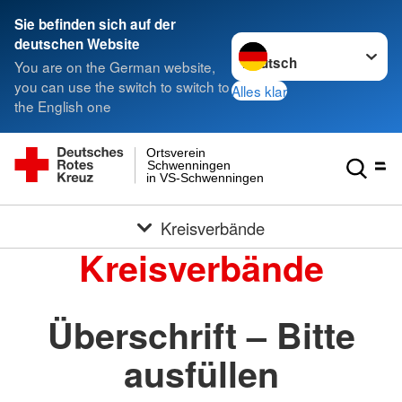
Sie befinden sich auf der
Sprache wechseln zu
deutschen Website
You are on the German website,
you can use the switch to switch to
Alles klar
the English one
Ortsverein
Schwenningen
in VS-Schwenningen
Kreisverbände
Kreisverbände
Überschrift – Bitte
ausfüllen