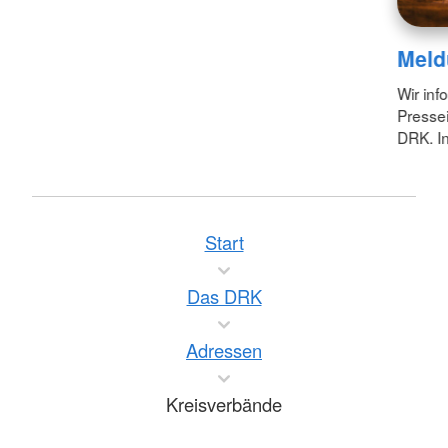
Meld
Wir inf
Pressei
DRK. In
Start
Das DRK
Adressen
Kreisverbände