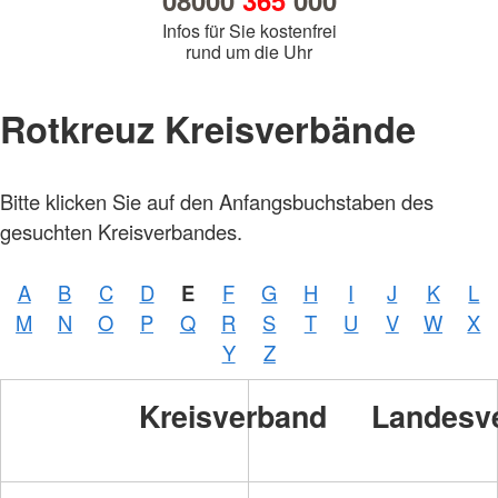
08000
365
000
Infos für Sie kostenfrei
rund um die Uhr
Rotkreuz Kreisverbände
Bitte klicken Sie auf den Anfangsbuchstaben des
gesuchten Kreisverbandes.
A
B
C
D
E
F
G
H
I
J
K
L
M
N
O
P
Q
R
S
T
U
V
W
X
Y
Z
Kreisverband
Landesv