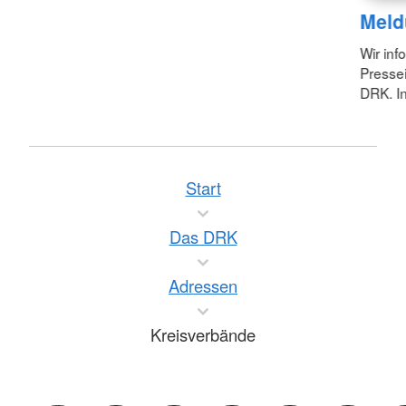
Meld
Wir inf
Pressei
DRK. In
Start
Das DRK
Adressen
Kreisverbände