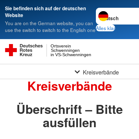
Sie befinden sich auf der deutschen
Sprache wechseln 
Website
You are on the German website, you can
Alles klar
use the switch to switch to the English one
Ortsverein
Schwenningen
in VS-Schwenningen
Kreisverbände
Kreisverbände
Überschrift – Bitte
ausfüllen