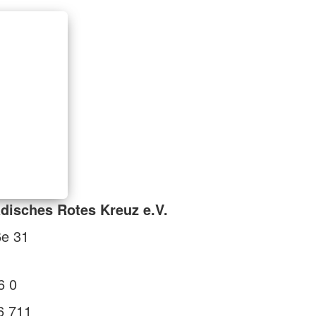
isches Rotes Kreuz e.V.
ße 31
6 0
6 711