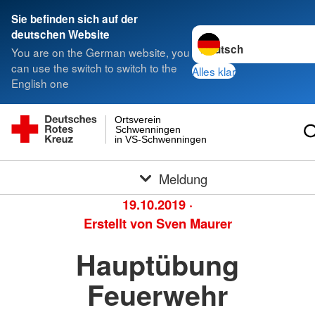
Sie befinden sich auf der
Sprache wechseln zu
deutschen Website
You are on the German website, you
can use the switch to switch to the
Alles klar
English one
Ortsverein
Schwenningen
in VS-Schwenningen
Meldung
19.10.2019
·
Erstellt von
Sven Maurer
Hauptübung
Feuerwehr