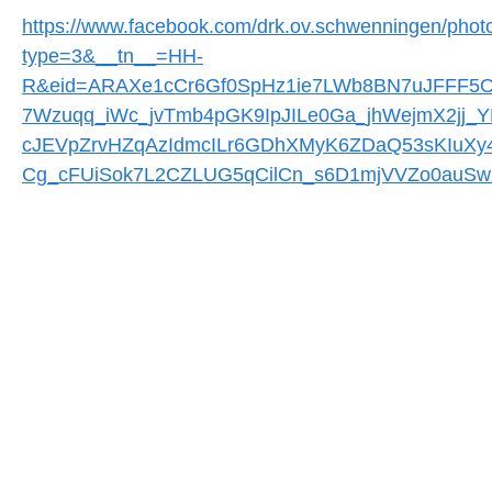
https://www.facebook.com/drk.ov.schwenningen/ph
type=3&__tn__=HH-
R&eid=ARAXe1cCr6Gf0SpHz1ie7LWb8BN7uJFFF5
7Wzuqq_iWc_jvTmb4pGK9IpJILe0Ga_jhWejmX2jj_
cJEVpZrvHZqAzIdmcILr6GDhXMyK6ZDaQ53sKIuXy4
Cg_cFUiSok7L2CZLUG5qCilCn_s6D1mjVVZo0auSw