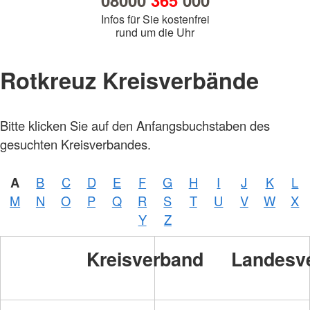
08000
365
000
Infos für Sie kostenfrei
rund um die Uhr
Rotkreuz Kreisverbände
Bitte klicken Sie auf den Anfangsbuchstaben des
gesuchten Kreisverbandes.
A
B
C
D
E
F
G
H
I
J
K
L
M
N
O
P
Q
R
S
T
U
V
W
X
Y
Z
Kreisverband
Landesv