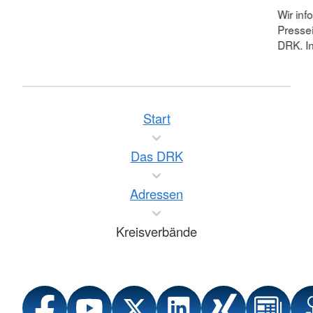
Wir inf
Pressei
DRK. In
Start
Das DRK
Adressen
Kreisverbände