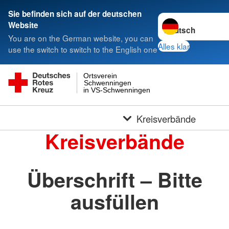
Sie befinden sich auf der deutschen
Sprache wechseln 
Website
You are on the German website, you can
Alles klar
use the switch to switch to the English one
Ortsverein
Schwenningen
in VS-Schwenningen
Kreisverbände
Kreisverbände
Überschrift – Bitte
ausfüllen