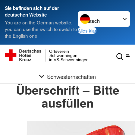
Sie befinden sich auf der
Sprache wechseln zu
deutschen Website
You are on the German website,
you can use the switch to switch to
Alles klar
the English one
Ortsverein
Schwenningen
in VS-Schwenningen
Schwesternschaften
Überschrift – Bitte
ausfüllen