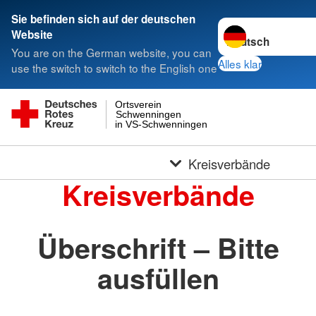
Sie befinden sich auf der deutschen
Sprache wechseln 
Website
You are on the German website, you can
Alles klar
use the switch to switch to the English one
Ortsverein
Schwenningen
in VS-Schwenningen
Kreisverbände
Kreisverbände
Überschrift – Bitte
ausfüllen