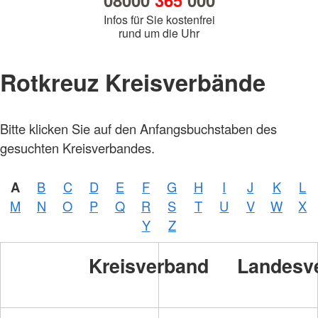
08000
365
000
Infos für Sie kostenfrei
rund um die Uhr
Rotkreuz Kreisverbände
Bitte klicken Sie auf den Anfangsbuchstaben des
gesuchten Kreisverbandes.
A
B
C
D
E
F
G
H
I
J
K
L
M
N
O
P
Q
R
S
T
U
V
W
X
Y
Z
Kreisverband
Landesv