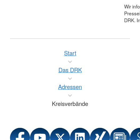
Wir inf
Pressei
DRK. In
Start
Das DRK
Adressen
Kreisverbände