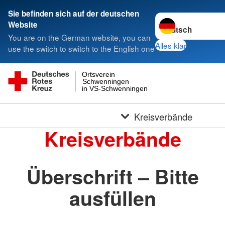
Sie befinden sich auf der deutschen
Sprache wechseln 
Website
You are on the German website, you can
Alles klar
use the switch to switch to the English one
Ortsverein
Schwenningen
in VS-Schwenningen
Kreisverbände
Kreisverbände
Überschrift – Bitte
ausfüllen