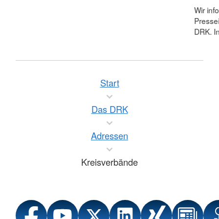
Wir inf
Pressei
DRK. In
Start
Das DRK
Adressen
Kreisverbände