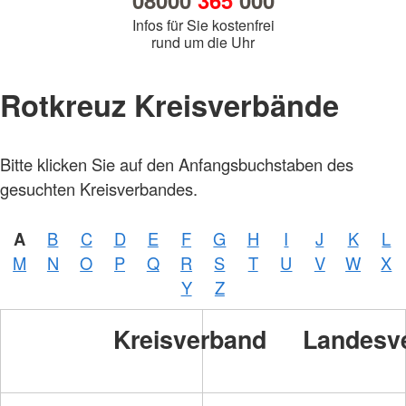
08000
365
000
Infos für Sie kostenfrei
rund um die Uhr
Rotkreuz Kreisverbände
Bitte klicken Sie auf den Anfangsbuchstaben des
gesuchten Kreisverbandes.
A
B
C
D
E
F
G
H
I
J
K
L
M
N
O
P
Q
R
S
T
U
V
W
X
Y
Z
Kreisverband
Landesv