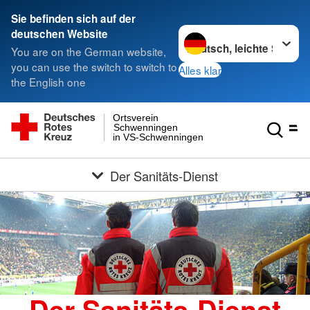
Sie befinden sich auf der
Sprache wechseln zu
deutschen Website
You are on the German website,
you can use the switch to switch to
Alles klar
the English one
Ortsverein
Schwenningen
in VS-Schwenningen
Der Sanitäts-Dienst
Der Sanitäts-Dienst