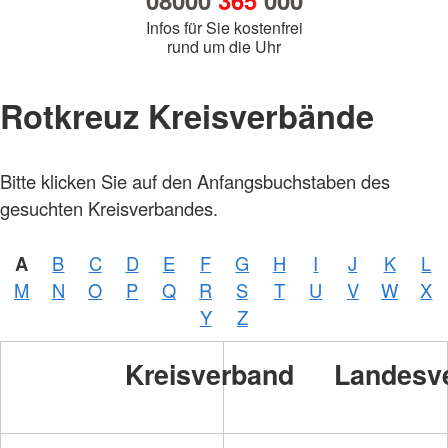
08000
365
000
Infos für Sie kostenfrei
rund um die Uhr
Rotkreuz Kreisverbände
Bitte klicken Sie auf den Anfangsbuchstaben des
gesuchten Kreisverbandes.
A
B
C
D
E
F
G
H
I
J
K
L
M
N
O
P
Q
R
S
T
U
V
W
X
Y
Z
Kreisverband
Landesv