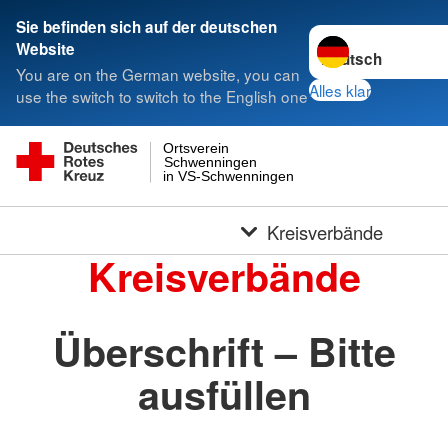
Sie befinden sich auf der deutschen
Sprache wechseln 
Website
You are on the German website, you can
Alles klar
use the switch to switch to the English one
Ortsverein
Schwenningen
in VS-Schwenningen
Kreisverbände
Kreisverbände
Überschrift – Bitte
ausfüllen