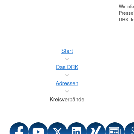
Wir inf
Pressei
DRK. In
Start
Das DRK
Adressen
Kreisverbände