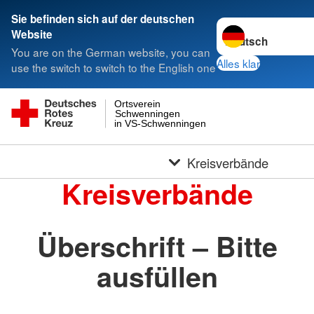
Sie befinden sich auf der deutschen
Sprache wechseln 
Website
You are on the German website, you can
Alles klar
use the switch to switch to the English one
Ortsverein
Schwenningen
in VS-Schwenningen
Kreisverbände
Kreisverbände
Überschrift – Bitte
ausfüllen