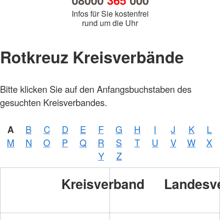
08000
365
000
Infos für Sie kostenfrei
rund um die Uhr
Rotkreuz Kreisverbände
Bitte klicken Sie auf den Anfangsbuchstaben des
gesuchten Kreisverbandes.
A
B
C
D
E
F
G
H
I
J
K
L
M
N
O
P
Q
R
S
T
U
V
W
X
Y
Z
Kreisverband
Landesv