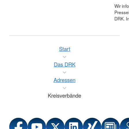
Wir inf
Pressei
DRK. In
Start
Das DRK
Adressen
Kreisverbände