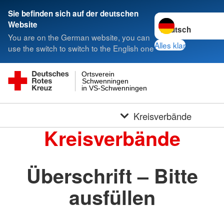
Sie befinden sich auf der deutschen
Sprache wechseln 
Website
You are on the German website, you can
Alles klar
use the switch to switch to the English one
Ortsverein
Schwenningen
in VS-Schwenningen
Kreisverbände
Kreisverbände
Überschrift – Bitte
ausfüllen