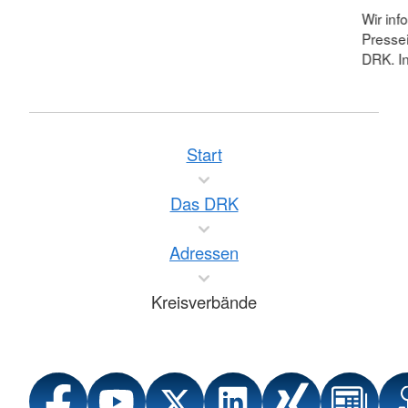
Wir inf
Pressei
DRK. In
Start
Das DRK
Adressen
Kreisverbände