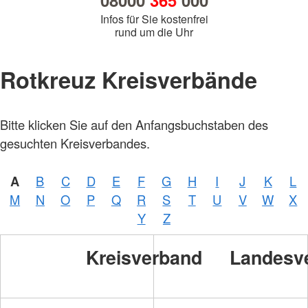
08000
365
000
Infos für Sie kostenfrei
rund um die Uhr
Rotkreuz Kreisverbände
Bitte klicken Sie auf den Anfangsbuchstaben des
gesuchten Kreisverbandes.
A
B
C
D
E
F
G
H
I
J
K
L
M
N
O
P
Q
R
S
T
U
V
W
X
Y
Z
Kreisverband
Landesv