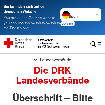
Sie befinden sich auf der
Sprache wechseln zu
deutschen Website
You are on the German website,
you can use the switch to switch to
Alles klar
the English one
Ortsverein
Schwenningen
in VS-Schwenningen
Landesverbände
Die DRK
Landesverbände
Überschrift – Bitte