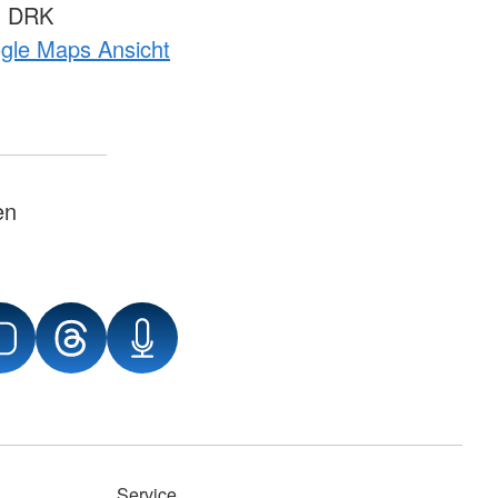
m DRK
ogle Maps Ansicht
en
Service