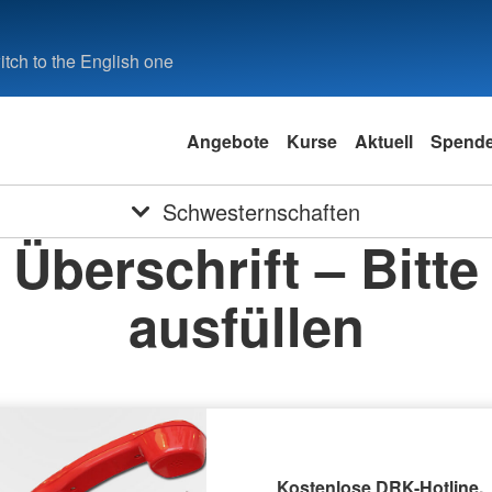
tch to the English one
Angebote
Kurse
Aktuell
Spend
Schwesternschaften
Überschrift – Bitte
ausfüllen
Kostenlose DRK-Hotline.