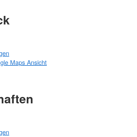
ck
ngen
ogle Maps Ansicht
haften
ngen