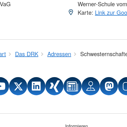
VVaG
Werner-Schule vo
Karte:
Link zur Go
art
Das DRK
Adressen
Schwesternschaft
Informieren