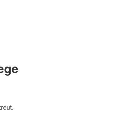
lege
reut.