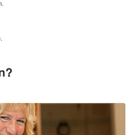
n.
.
en?