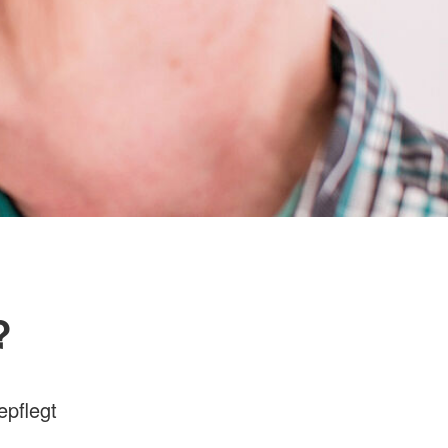
?
epflegt